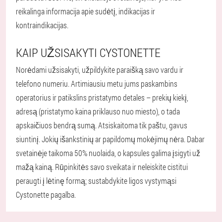
reikalinga informacija apie sudėtį, indikacijas ir
kontraindikacijas.
KAIP UŽSISAKYTI CYSTONETTE
Norėdami užsisakyti, užpildykite paraišką savo vardu ir
telefono numeriu. Artimiausiu metu jums paskambins
operatorius ir patikslins pristatymo detales – prekių kiekį,
adresą (pristatymo kaina priklauso nuo miesto), o tada
apskaičiuos bendrą sumą. Atsiskaitoma tik paštu, gavus
siuntinį. Jokių išankstinių ar papildomų mokėjimų nėra. Dabar
svetainėje taikoma 50% nuolaida, o kapsules galima įsigyti už
mažą kainą. Rūpinkitės savo sveikata ir neleiskite cistitui
peraugti į lėtinę formą; sustabdykite ligos vystymąsi
Cystonette pagalba.