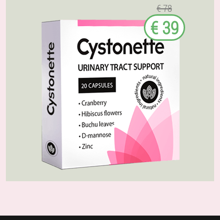
€ 78
€ 39