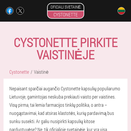
OFICIALI SVETAINĖ
CYSTONETTE
CYSTONETTE PIRKITE
VAISTINĖJE
Cystonette
Vaistinė
Nepaisant sparčiai augančio Cystonette kapsulių populiarumo
Lietuvoje, gamintojas neskuba prekiauti vaisto per vaistines.
Visų pirma, tai lemia farmacijos tinklų politika, o antra –
nuogąstavimai, kad atsiras klastotės, kurių pardavimą bus
sunku susekti. Ar galiu nusipirkti kapsulių kitose
parduotuvėse? Ne, tik oficialioje svetainėje, kur yra visa